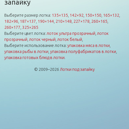
запайку
Выберите размер лотка:
135×135
,
142×92
,
150×150
,
165×132
,
182×96
,
187×137
,
190×144
,
210×148
,
227×178
,
260×165
,
260×177
,
325×265
Выберите цвет лотка:
лоток ультра прозрачный
,
лоток
прозрачный
,
лоток черный
,
лоток белый
,
Выберите использование лотка:
упаковка мяса в лотки
,
упаковка рыбы в лотки
,
упаковка полуфабрикатов в лотки
,
упаковка готовых блюд в лотки
.
© 2009–2026
Лотки под запайку