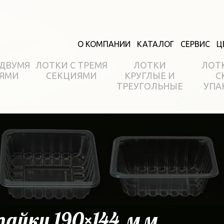
О КОМПАНИИ
КАТАЛОГ
СЕРВИС
Ц
 ДВУМЯ
ЛОТКИ С ТРЕМЯ
ЛОТКИ
ЛОТ
ЯМИ
СЕКЦИЯМИ
КРУГЛЫЕ И
С
ТРЕУГОЛЬНЫЕ
УПА
пайку 190×144 мм