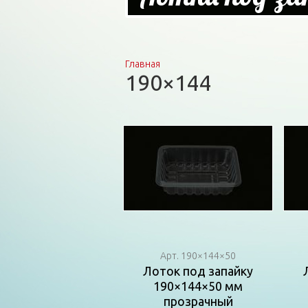
Главная
Вы здесь
190×144
Арт. 190×144×50
Лоток под запайку
190×144×50 мм
прозрачный