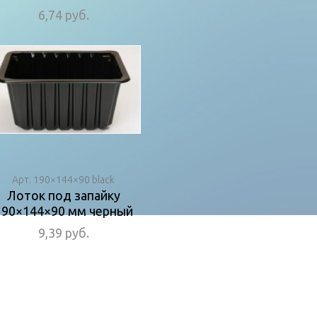
6,74 руб.
Арт. 190×144×90 black
Лоток под запайку
190×144×90 мм черный
9,39 руб.