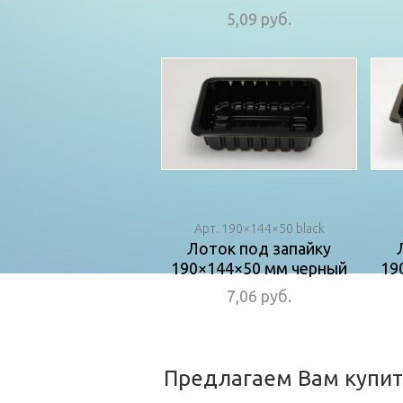
5,09 руб.
Арт. 190×144×50 black
Лоток под запайку
190×144×50 мм черный
19
7,06 руб.
Предлагаем Вам купит