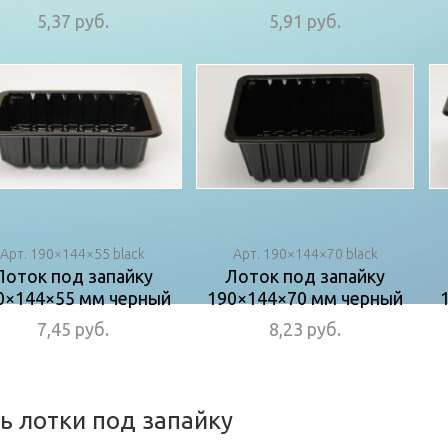
5,37 руб.
5,91 руб.
Арт. 190×144×55 black
Арт. 190×144×70 black
Лоток под запайку
Лоток под запайку
0×144×55 мм черный
190×144×70 мм черный
7,45 руб.
8,23 руб.
ь лотки под запайку