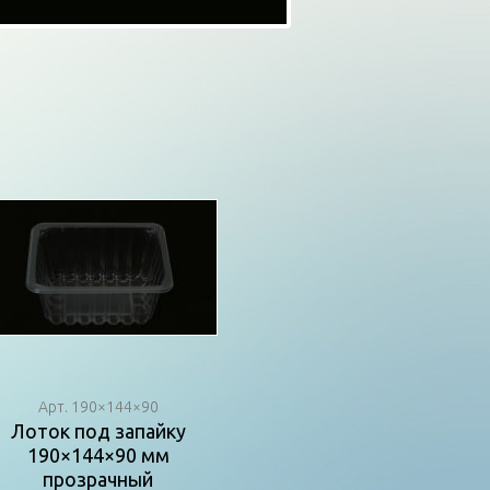
Арт. 190×144×90
Лоток под запайку
190×144×90 мм
прозрачный