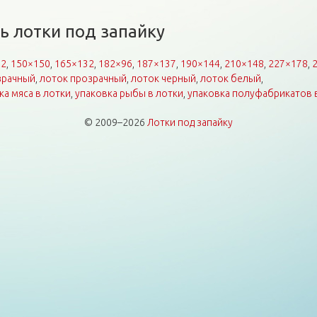
ь лотки под запайку
92
,
150×150
,
165×132
,
182×96
,
187×137
,
190×144
,
210×148
,
227×178
,
зрачный
,
лоток прозрачный
,
лоток черный
,
лоток белый
,
ка мяса в лотки
,
упаковка рыбы в лотки
,
упаковка полуфабрикатов 
© 2009–2026
Лотки под запайку