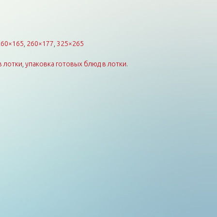
260×165
,
260×177
,
325×265
в лотки
,
упаковка готовых блюд в лотки
.