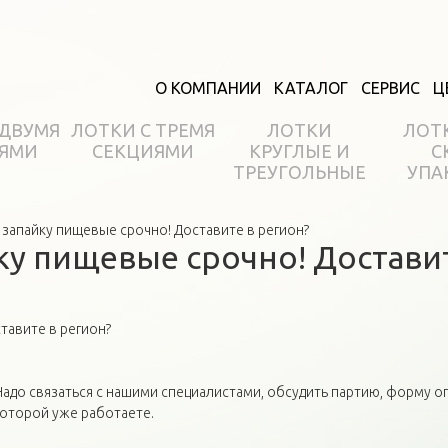
О КОМПАНИИ
КАТАЛОГ
СЕРВИС
Ц
 ДВУМЯ
ЛОТКИ С ТРЕМЯ
ЛОТКИ
ЛОТ
ЯМИ
СЕКЦИЯМИ
КРУГЛЫЕ И
С
ТРЕУГОЛЬНЫЕ
УПА
 запайку пищевые срочно! Доставите в регион?
ку пищевые срочно! Доставит
тавите в регион?
адо связаться с нашими специалистами, обсудить партию, форму о
которой уже работаете.