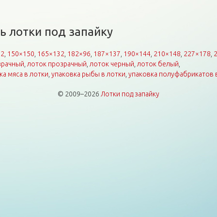
ь лотки под запайку
92
,
150×150
,
165×132
,
182×96
,
187×137
,
190×144
,
210×148
,
227×178
,
зрачный
,
лоток прозрачный
,
лоток черный
,
лоток белый
,
ка мяса в лотки
,
упаковка рыбы в лотки
,
упаковка полуфабрикатов 
© 2009–2026
Лотки под запайку