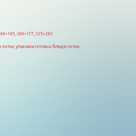
260×165
,
260×177
,
325×265
в лотки
,
упаковка готовых блюд в лотки
.