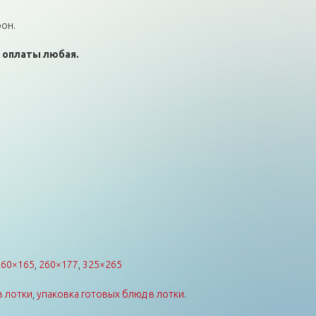
он.
 оплаты любая.
260×165
,
260×177
,
325×265
в лотки
,
упаковка готовых блюд в лотки
.