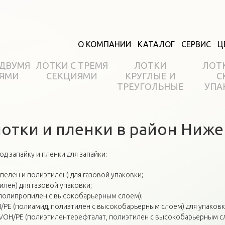
О КОМПАНИИ
КАТАЛОГ
СЕРВИС
Ц
 ДВУМЯ
ЛОТКИ С ТРЕМЯ
ЛОТКИ
ЛОТ
ЯМИ
СЕКЦИЯМИ
КРУГЛЫЕ И
С
ТРЕУГОЛЬНЫЕ
УПА
отки и пленки в район Ниж
д запайку и пленки для запайки:
пелен и полиэтилен) для газовой упаковки;
илен) для газовой упаковки;
(полипропилен c высокобарьерным слоем);
PE (полиамид, полиэтилен с высокобарьерным слоем) для упаковки D
EVOH/PE (полиэтилентерефталат, полиэтилен с высокобарьерным сл