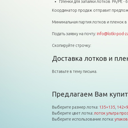
Пленки для запайки лотков PA/PE - 6
Координатор продаж отправит предложе
Минимальная партия лотков и пленок в 
Подать заявку на почту:
info@lotki-pod-z
Скопируйте строчку:
Доставка лотков и пл
Вставьте в тему письма.
Предлагаем Вам купит
Выберите размер лотка:
135×135
,
142×
Выберите цвет лотка:
лоток ультра про
Выберите использование лотка:
упаков