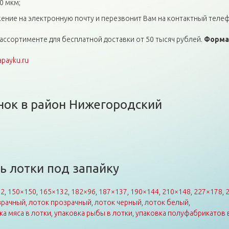
0 мкм;
ние на электронную почту и перезвонит Вам на контактный телеф
ассортименте для бесплатной доставки от 50 тысяч рублей.
Форма
apayku.ru
енок в район Нижегородский
ь лотки под запайку
92
,
150×150
,
165×132
,
182×96
,
187×137
,
190×144
,
210×148
,
227×178
,
зрачный
,
лоток прозрачный
,
лоток черный
,
лоток белый
,
ка мяса в лотки
,
упаковка рыбы в лотки
,
упаковка полуфабрикатов 