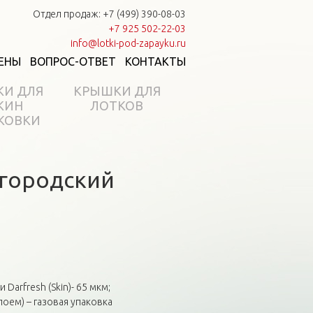
Отдел продаж: +7 (499) 390-08-03
+7 925 502-22-03
info@lotki-pod-zapayku.ru
ЕНЫ
ВОПРОС-ОТВЕТ
КОНТАКТЫ
КИ ДЛЯ
КРЫШКИ ДЛЯ
КИН
ЛОТКОВ
КОВКИ
егородский
arfresh (Skin)- 65 мкм;
оем) – газовая упаковка