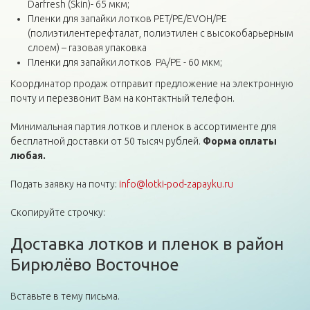
Darfresh (Skin)- 65 мкм;
Пленки для запайки лотков PET/PE/EVOH/PE
(полиэтилентерефталат, полиэтилен с высокобарьерным
слоем) – газовая упаковка
Пленки для запайки лотков PA/PE - 60 мкм;
Координатор продаж отправит предложение на электронную
почту и перезвонит Вам на контактный телефон.
Минимальная партия лотков и пленок в ассортименте для
бесплатной доставки от 50 тысяч рублей.
Форма оплаты
любая.
Подать заявку на почту:
info@lotki-pod-zapayku.ru
Скопируйте строчку:
Доставка лотков и пленок в район
Бирюлёво Восточное
Вставьте в тему письма.