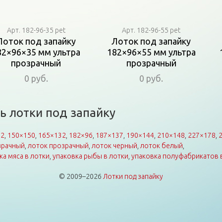
Арт. 182-96-35 pet
Арт. 182-96-55 pet
Лоток под запайку
Лоток под запайку
82×96×35 мм ультра
182×96×55 мм ультра
прозрачный
прозрачный
0 руб.
0 руб.
ь лотки под запайку
92
,
150×150
,
165×132
,
182×96
,
187×137
,
190×144
,
210×148
,
227×178
,
зрачный
,
лоток прозрачный
,
лоток черный
,
лоток белый
,
ка мяса в лотки
,
упаковка рыбы в лотки
,
упаковка полуфабрикатов 
© 2009–2026
Лотки под запайку