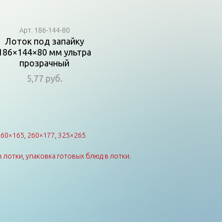
Арт. 186-144-80
Лоток под запайку
186×144×80 мм ультра
прозрачный
5,77 руб.
260×165
,
260×177
,
325×265
в лотки
,
упаковка готовых блюд в лотки
.