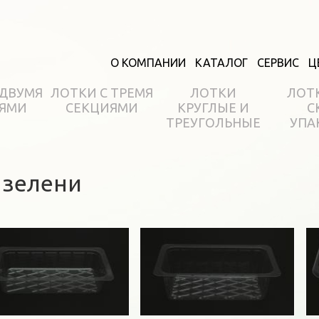
О КОМПАНИИ
КАТАЛОГ
СЕРВИС
Ц
 ДВУМЯ
ЛОТКИ С ТРЕМЯ
ЛОТКИ
ЛОТ
ЯМИ
СЕКЦИЯМИ
КРУГЛЫЕ И
С
ТРЕУГОЛЬНЫЕ
УПА
 зелени