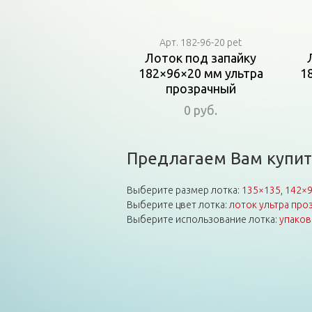
Арт. 182-96-20 pet
Лоток под запайку
182×96×20 мм ультра
1
прозрачный
0 руб.
Предлагаем Вам купит
Выберите размер лотка:
135×135
,
142×
Выберите цвет лотка:
лоток ультра про
Выберите использование лотка:
упаков