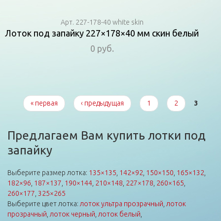
Арт. 227-178-40 white skin
Лоток под запайку 227×178×40 мм скин белый
0 руб.
Страницы
« первая
‹ предыдущая
1
2
3
Предлагаем Вам купить лотки под
запайку
Выберите размер лотка:
135×135
,
142×92
,
150×150
,
165×132
,
182×96
,
187×137
,
190×144
,
210×148
,
227×178
,
260×165
,
260×177
,
325×265
Выберите цвет лотка:
лоток ультра прозрачный
,
лоток
прозрачный
,
лоток черный
,
лоток белый
,