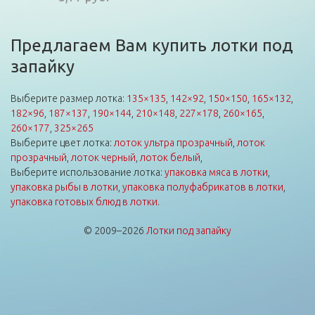
Предлагаем Вам купить лотки под
запайку
Выберите размер лотка:
135×135
,
142×92
,
150×150
,
165×132
,
182×96
,
187×137
,
190×144
,
210×148
,
227×178
,
260×165
,
260×177
,
325×265
Выберите цвет лотка:
лоток ультра прозрачный
,
лоток
прозрачный
,
лоток черный
,
лоток белый
,
Выберите использование лотка:
упаковка мяса в лотки
,
упаковка рыбы в лотки
,
упаковка полуфабрикатов в лотки
,
упаковка готовых блюд в лотки
.
© 2009–2026
Лотки под запайку