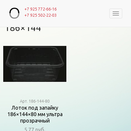
+7 925 772-66-16
Навигац
+7 925 502-22-03
Главная
Вы здесь
186×144
Арт. 186-144-80
Лоток под запайку
186×144×80 мм ультра
прозрачный
5,77 руб.