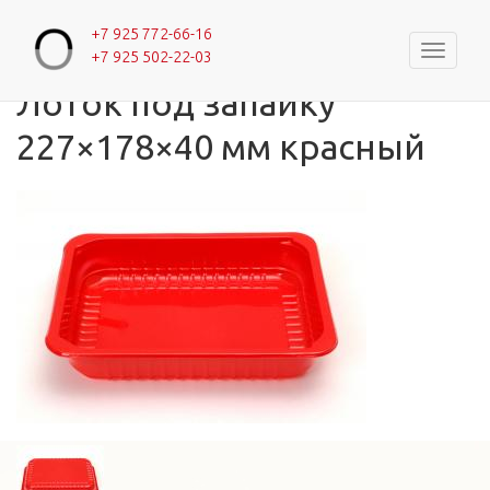
+7 925 772-66-16
Навигац
+7 925 502-22-03
Главная
»
Каталог
»
Лотки с одной секцией
Вы здесь
Лоток под запайку
227×178×40 мм красный