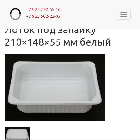
+7 925 772-66-16
Навигац
+7 925 502-22-03
Главная
»
Каталог
»
Лотки с одной секцией
Вы здесь
Лоток под запайку
210×148×55 мм белый