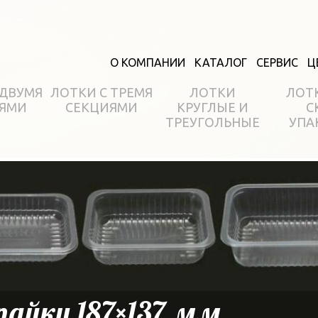
О КОМПАНИИ
КАТАЛОГ
СЕРВИС
Ц
 ДВУМЯ
ЛОТКИ С ТРЕМЯ
ЛОТКИ
ЛОТ
ЯМИ
СЕКЦИЯМИ
КРУГЛЫЕ И
С
ТРЕУГОЛЬНЫЕ
УПА
пайку 187×137 мм