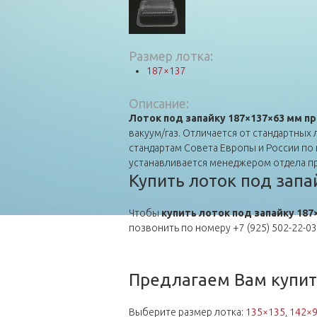
Размер лотка:
187×137
Описание:
Лоток под запайку 187×137×63 мм 
вакуум/газ. Отличается от стандартны
стандартам Совета Европы и России по 
устанавливается менеджером отдела п
Купить лоток под зап
Чтобы
купить лоток под запайку 18
позвонить по номеру +7 (925) 502-22-03
Предлагаем Вам купит
Выберите размер лотка:
135×135
,
142×