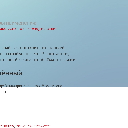
ы применения:
аковка готовых блюд в лотки
 запайщиках лотков с технологией
прозрачный уплотнённый соответствует
отнённый зависит от объёма поставки и
тнённый
добным для Вас способом: можете
u.ru
260×165
,
260×177
,
325×265