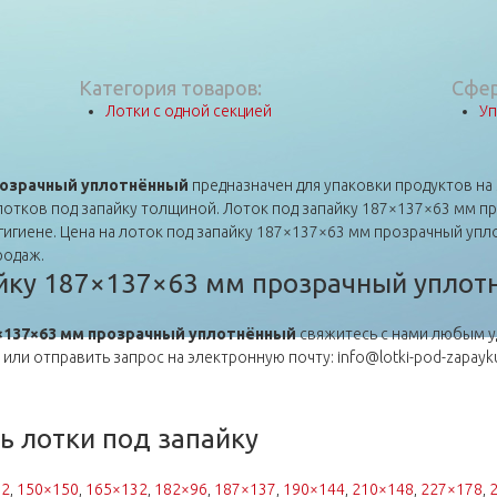
Категория товаров:
Сфер
Лотки с одной секцией
Уп
прозрачный уплотнённый
предназначен для упаковки продуктов на
х лотков под запайку толщиной. Лоток под запайку 187×137×63 мм 
гигиене. Цена на лоток под запайку 187×137×63 мм прозрачный упл
родаж.
айку 187×137×63 мм прозрачный упло
7×137×63 мм прозрачный уплотнённый
свяжитесь с нами любым у
 или отправить запрос на электронную почту: info@lotki-pod-zapayk
ь лотки под запайку
92
,
150×150
,
165×132
,
182×96
,
187×137
,
190×144
,
210×148
,
227×178
,