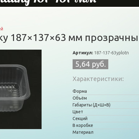
ей
ку 187×137×63 мм прозрачн
Артикул:
187-137-63yplotn
5,64 руб.
Характеристики
Форма
Объём
Габариты (Д×Ш×В)
Цвет
Секций
В коробке
Материал