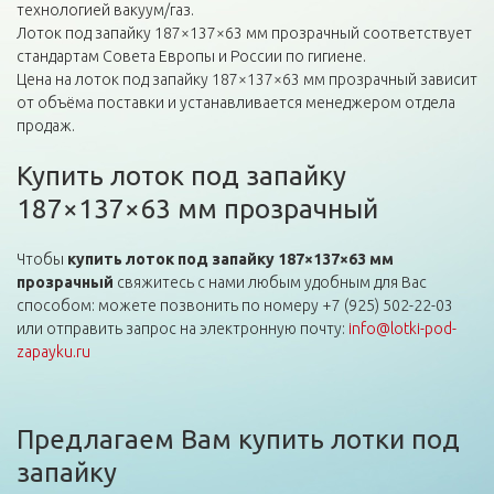
технологией вакуум/газ.
Лоток под запайку 187×137×63 мм прозрачный соответствует
стандартам Совета Европы и России по гигиене.
Цена на лоток под запайку 187×137×63 мм прозрачный зависит
от объёма поставки и устанавливается менеджером отдела
продаж.
Купить лоток под запайку
187×137×63 мм прозрачный
Чтобы
купить лоток под запайку 187×137×63 мм
прозрачный
свяжитесь с нами любым удобным для Вас
способом: можете позвонить по номеру +7 (925) 502-22-03
или отправить запрос на электронную почту:
info@lotki-pod-
zapayku.ru
Предлагаем Вам купить лотки под
запайку