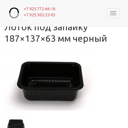
+7 925 772-66-16
Навигац
+7 925 502-22-03
Главная
»
Каталог
»
Лотки с одной секцией
Вы здесь
Лоток под запайку
187×137×63 мм черный