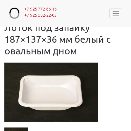
+7 925 772-66-16
Навигац
+7 925 502-22-03
Главная
»
Каталог
»
Лотки с одной секцией
Вы здесь
Лоток под запайку
187×137×36 мм белый с
овальным дном