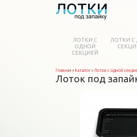
ЛОТКИ С
ЛОТКИ С
ОДНОЙ
СЕКЦИ
СЕКЦИЕЙ
Главная
»
Каталог
»
Лотки с одной секци
Вы здесь
Лоток под запай