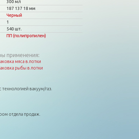
300 мл
187
137
18 мм
Черный
1
540 шт.
ПП (полипропилен)
ы применения:
аковка мяса в лотки
аковка рыбы в лотки
 технологией вакуум/газ.
ером отдела продаж.