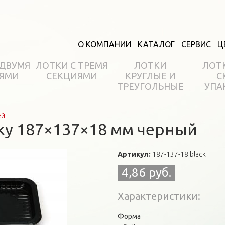
О КОМПАНИИ
КАТАЛОГ
СЕРВИС
Ц
 ДВУМЯ
ЛОТКИ С ТРЕМЯ
ЛОТКИ
ЛОТ
ЯМИ
СЕКЦИЯМИ
КРУГЛЫЕ И
С
ТРЕУГОЛЬНЫЕ
УПА
ей
ку 187×137×18 мм черный
Артикул:
187-137-18 black
4,86 руб.
Характеристики
Форма