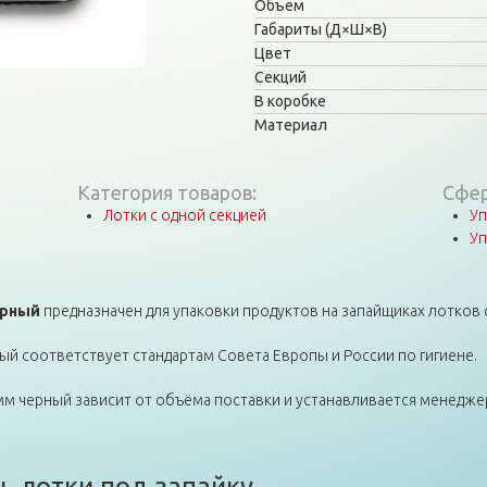
Объём
Габариты (Д×Ш×В)
Цвет
Секций
В коробке
Материал
Категория товаров:
Сфер
Лотки с одной секцией
Уп
Уп
ерный
предназначен для упаковки продуктов на запайщиках лотков с
ый соответствует стандартам Совета Европы и России по гигиене.
 мм черный зависит от объёма поставки и устанавливается менедж
ь лотки под запайку