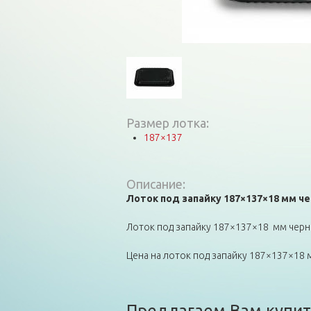
Размер лотка:
187×137
Описание:
Лоток под запайку 187×137×18 мм ч
Лоток под запайку 187×137×18 мм черн
Цена на лоток под запайку 187×137×18
Предлагаем Вам купит