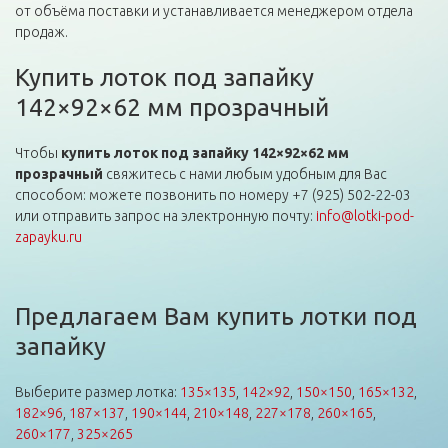
от объёма поставки и устанавливается менеджером отдела
продаж.
Купить лоток под запайку
142×92×62 мм прозрачный
Чтобы
купить лоток под запайку 142×92×62 мм
прозрачный
свяжитесь с нами любым удобным для Вас
способом: можете позвонить по номеру +7 (925) 502-22-03
или отправить запрос на электронную почту:
info@lotki-pod-
zapayku.ru
Предлагаем Вам купить лотки под
запайку
Выберите размер лотка:
135×135
,
142×92
,
150×150
,
165×132
,
182×96
,
187×137
,
190×144
,
210×148
,
227×178
,
260×165
,
260×177
,
325×265