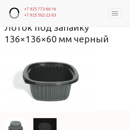
+7 925 772-66-16
Навигац
+7 925 502-22-03
Главная
»
Каталог
»
Лотки с одной секцией
Вы здесь
Лоток под запайку
136×136×60 мм черный