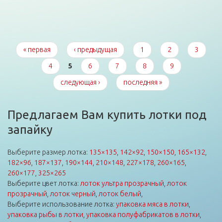
Страницы
« первая
‹ предыдущая
1
2
3
4
5
6
7
8
9
следующая ›
последняя »
Предлагаем Вам купить лотки под
запайку
Выберите размер лотка:
135×135
,
142×92
,
150×150
,
165×132
,
182×96
,
187×137
,
190×144
,
210×148
,
227×178
,
260×165
,
260×177
,
325×265
Выберите цвет лотка:
лоток ультра прозрачный
,
лоток
прозрачный
,
лоток черный
,
лоток белый
,
Выберите использование лотка:
упаковка мяса в лотки
,
упаковка рыбы в лотки
,
упаковка полуфабрикатов в лотки
,