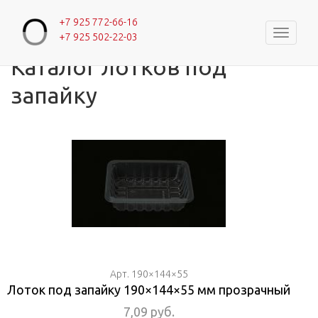
+7 925 772-66-16
Навигац
+7 925 502-22-03
Главная
Вы здесь
Каталог лотков под
запайку
Арт. 190×144×55
Лоток под запайку 190×144×55 мм прозрачный
7,09 руб.