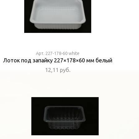
Арт. 227-178-60 white
Лоток под запайку 227×178×60 мм белый
12,11 руб.